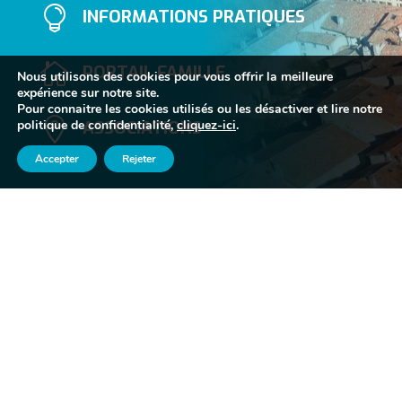

INFORMATIONS PRATIQUES

PORTAIL FAMILLE
Nous utilisons des cookies pour vous offrir la meilleure
expérience sur notre site.
Pour connaitre les cookies utilisés ou les désactiver et lire notre

ASSOCIATIONS
politique de confidentialité,
cliquez-ici
.
Accepter
Rejeter
}
Lundi au vendredi
10H - 12H / 14H - 17H
Fermé le samedi
05 63 74 40 30
Contactez-nous