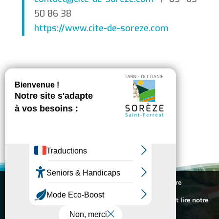
50 86 38
https://www.cite-de-soreze.com
Nous utilisons des cookies pour vous offrir la meilleure
expérience sur notre site.
VILLE DE SORÈZE
Pour connaitre les cookies utilisés ou les désactiver et lire notre
politique de confidentialité,
cliquez-ici
.