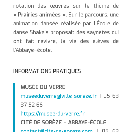
rotation des œuvres sur le thème de
« Prairies animées »
. Sur le parcours, une
animation dansée réalisée par l’École de
danse Shake’s proposait des saynètes qui
ont fait revivre, la vie des élèves de
l‘Abbaye–école.
INFORMATIONS PRATIQUES
MUSÉE DU VERRE
museeduverre@ville-soreze.fr
| 05 63
37 52 66
https://musee-du-verre.fr
CITÉ DE SORÈZE – ABBAYE-ÉCOLE
contact@cite-de-soreze.com
| 05 63