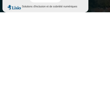
Accepter
Rejeter
l
MES DÉMARCHES

INFORMATIONS PRATIQUES

PORTAIL FAMILLE

ASSOCIATIONS
}
Lundi au vendredi
10H - 12H / 14H - 17H