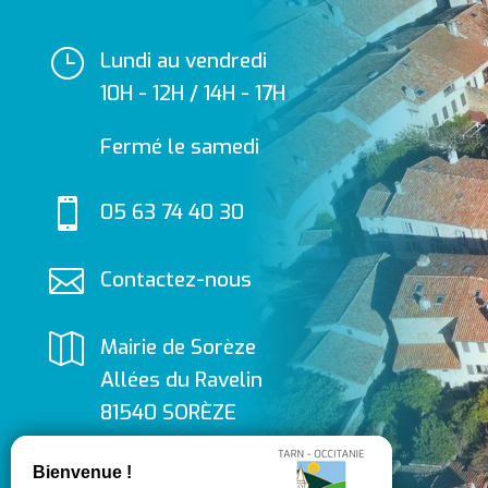
}
Lundi au vendredi
10H - 12H / 14H - 17H
Fermé le samedi

05 63 74 40 30

Contactez-nous

Mairie de Sorèze
Allées du Ravelin
81540 SORÈZE

Suivez-nous