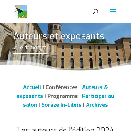
Auteurs et exposants
Ville de Sorèze
Accueil
| Conférences |
Auteurs &
exposants
| Programme |
Participer au
salon
|
Sorèze In-Libris
|
Archives
Les auteurs de l’édition 2024