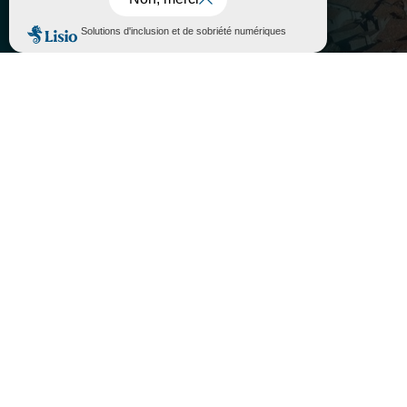
Accepter
Rejeter

PORTAIL FAMILLE

ASSOCIATIONS
}
Lundi au vendredi
10H - 12H / 14H - 17H
Fermé le samedi

05 63 74 40 30

Contactez-nous