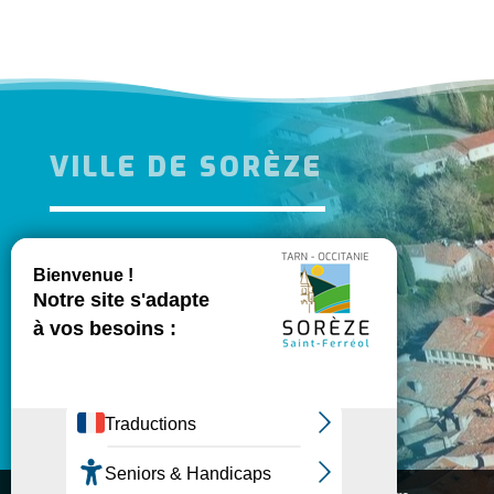
VILLE DE SORÈZE
l
MES DÉMARCHES

INFORMATIONS PRATIQUES

PORTAIL FAMILLE