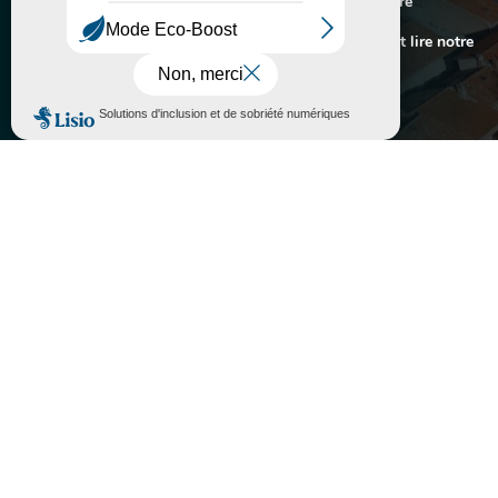
Nous utilisons des cookies pour vous offrir la meilleure

ASSOCIATIONS
expérience sur notre site.
Pour connaitre les cookies utilisés ou les désactiver et lire notre
politique de confidentialité,
cliquez-ici
.
Accepter
Rejeter
}
Lundi au vendredi
10H - 12H / 14H - 17H
Fermé le samedi

05 63 74 40 30

Contactez-nous

Mairie de Sorèze
Allées du Ravelin
81540 SORÈZE