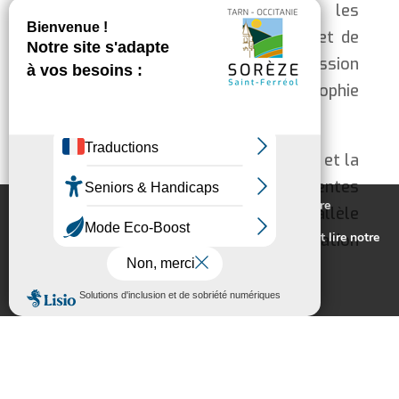
CNES, Sorbonne Université et les
ministères de l’Éducation nationale et de
l’Agriculture dans le cadre de la mission
Epsilon de l’astronaute française Sophie
Adenot.
Les élèves étudieront la germination et la
croissance de graines dans différentes
Nous utilisons des cookies pour vous offrir la meilleure
conditions de lumière, en parallèle
expérience sur notre site.
Pour connaitre les cookies utilisés ou les désactiver et lire notre
d’expériences menées à bord de la Station
politique de confidentialité,
cliquez-ici
.
Spatiale Internationale (ISS).
Accepter
Rejeter
⚽🏓
Des activités sportives variées
Les CM2 ont participé à une rencontre