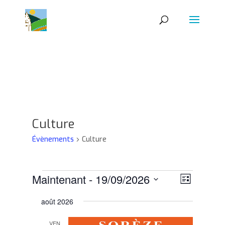
Culture
Évènements
Culture
Évènements
Navigat
Navigat
Maintenant
 - 
19/09/2026
Liste
de
par
Sélectionnez
vues
consult
août 2026
Évènem
une
date.
VEN