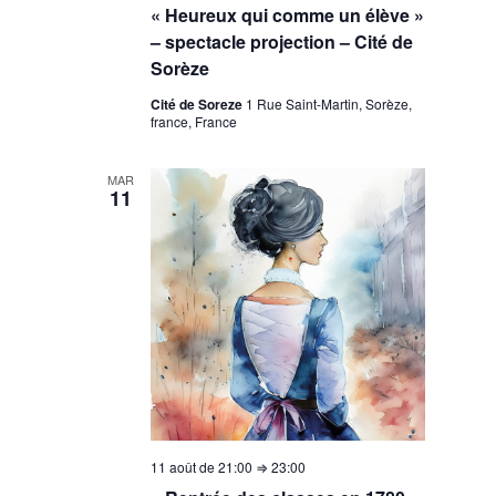
« Heureux qui comme un élève »
– spectacle projection – Cité de
Sorèze
Cité de Soreze
1 Rue Saint-Martin, Sorèze,
france, France
MAR
11
11 août de 21:00
⇒
23:00