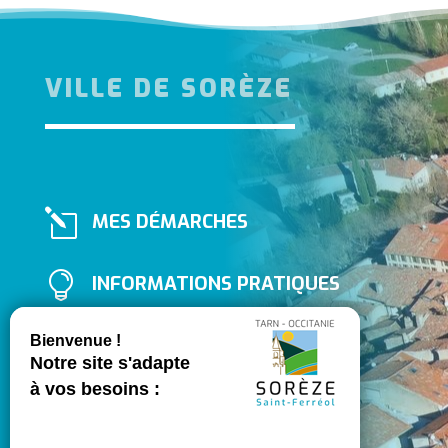
VILLE DE SORÈZE
l
MES DÉMARCHES

INFORMATIONS PRATIQUES

PORTAIL FAMILLE

ASSOCIATIONS