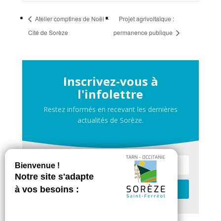
Atelier comptines de Noël –
Projet agrivoltaïque :
Cité de Sorèze
permanence publique
Inscrivez-vous à
l'infolettre
Restez informés en recevant les dernières
actualités de Sorèze.
Je m'inscris