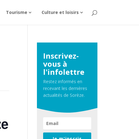
Tourisme
Culture et loisirs
Inscrivez-
vous à
l'infolettre
Restez informés en
recevant les dernières
actualités de Sorèze.
ze
Je m'inscris