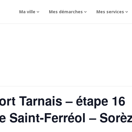
Ma ville
Mes démarches
Mes services
rt Tarnais – étape 16
de Saint-Ferréol – Sorè