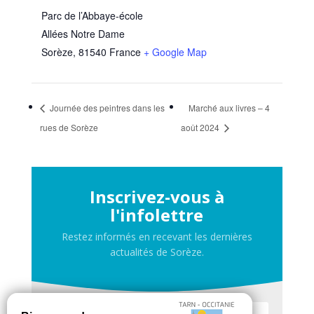
Parc de l’Abbaye-école
Allées Notre Dame
Sorèze
,
81540
France
+ Google Map
Journée des peintres dans les
Marché aux livres – 4
rues de Sorèze
août 2024
Inscrivez-vous à
l'infolettre
Restez informés en recevant les dernières
actualités de Sorèze.