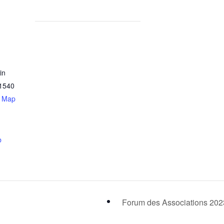
in
1540
e Map
b
Forum des Associations 20