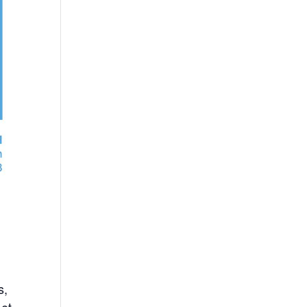
s,
 et