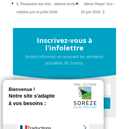
Passerelle des Arts – ateliers écriture
Atelier Repar’ tout –
créative juin et juillet 2026
20 juin 2026
Inscrivez-vous à
l'infolettre
Restez informés en recevant les dernières
actualités de Sorèze.
Je m'inscris