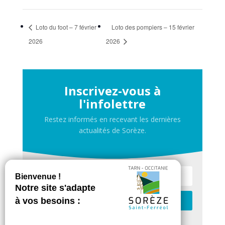
Loto du foot – 7 février
Loto des pompiers – 15 février
2026
2026
Inscrivez-vous à
l'infolettre
Restez informés en recevant les dernières
actualités de Sorèze.
Je m'inscris