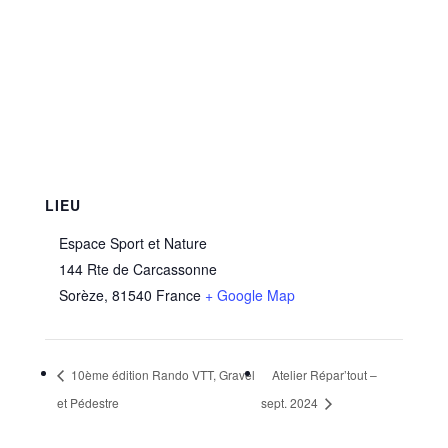
LIEU
Espace Sport et Nature
144 Rte de Carcassonne
Sorèze
,
81540
France
+ Google Map
10ème édition Rando VTT, Gravel
Atelier Répar’tout –
et Pédestre
sept. 2024