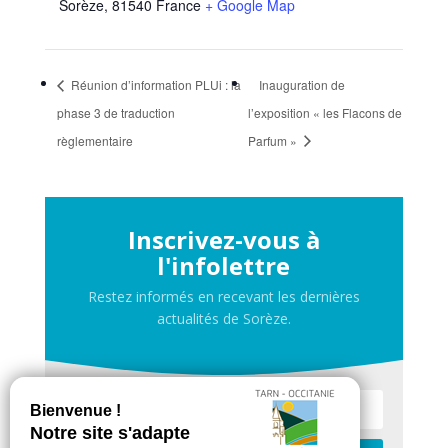
Sorèze
,
81540
France
+ Google Map
Réunion d’information PLUi : la
Inauguration de
phase 3 de traduction
l’exposition « les Flacons de
règlementaire
Parfum »
Inscrivez-vous à
l'infolettre
Restez informés en recevant les dernières
actualités de Sorèze.