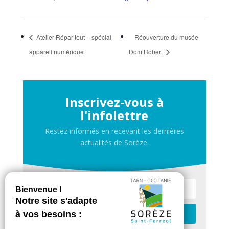
Atelier Répar’tout – spécial
Réouverture du musée
appareil numérique
Dom Robert
Inscrivez-vous à
l'infolettre
Restez informés en recevant les dernières
actualités de Sorèze.
Je m'inscris