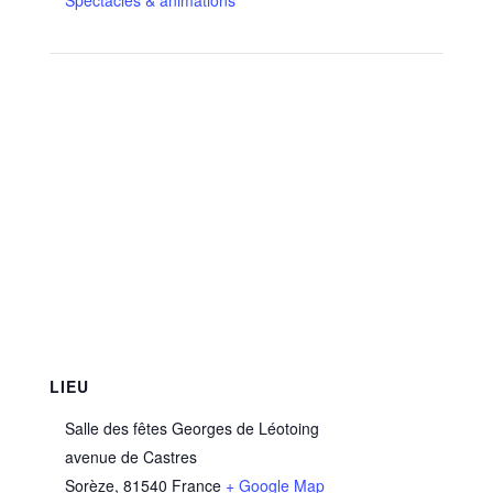
Spectacles & animations
LIEU
Salle des fêtes Georges de Léotoing
avenue de Castres
Sorèze
,
81540
France
+ Google Map