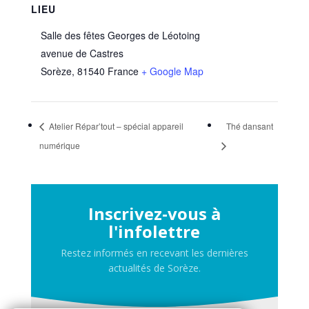
LIEU
Salle des fêtes Georges de Léotoing
avenue de Castres
Sorèze
,
81540
France
+ Google Map
Atelier Répar’tout – spécial appareil
Thé dansant
numérique
Inscrivez-vous à
l'infolettre
Restez informés en recevant les dernières
actualités de Sorèze.