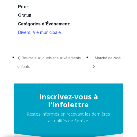
Prix :
Gratuit
Catégories d’Évènement:
Divers
,
Vie municipale
Bourse aux jouets et aux vêtements
Marché de Noël
enfants
Inscrivez-vous à
l'infolettre
Restez informés en recevant les dernières
actualités de Sorèze.