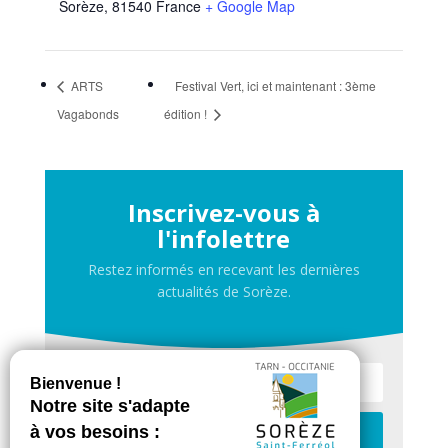
Sorèze
,
81540
France
+ Google Map
ARTS
Festival Vert, ici et maintenant : 3ème
Vagabonds
édition !
Inscrivez-vous à
l'infolettre
Restez informés en recevant les dernières
actualités de Sorèze.
Je m'inscris