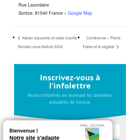
Rue Lacordaire
Sorèze
,
81540
France
+ Google Map
Atelier aquarelle et visite insolite –
Conférence « Pierre
Rendez-vous Nature 2024
Fabre et le végétal
Inscrivez-vous à
l'infolettre
Restez informés en recevant les dernières
actualités de Sorèze.