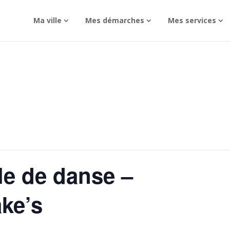
Ma ville
Mes démarches
Mes services
le de danse –
ke’s