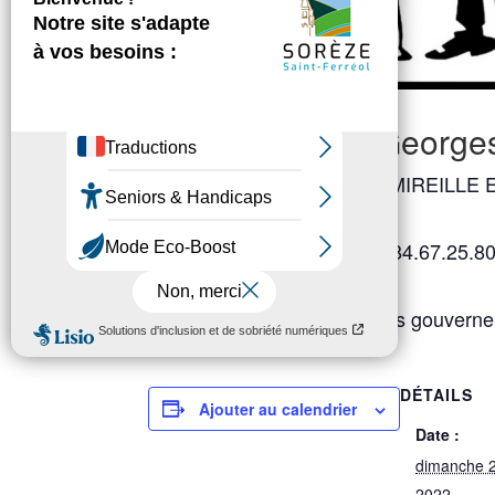
Salle des fêtes Georges
animé par l’orchestre DUO MIREILLE E
Organisation Sorèze + : 06.84.67.25.8
Dans le respect des mesures gouverne
DÉTAILS
Ajouter au calendrier
Date :
dimanche 2
2022