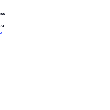
:00
nt:
 &