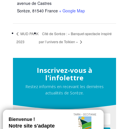
avenue de Castres
Sorèze
,
81540
France
+ Google Map
MUD PARK
Cité de Sorèze : « Banquet-spectacle inspiré
2023
par l’univers de Tolkien »
Inscrivez-vous à
l'infolettre
Restez informés en recevant les dernières
actualités de Sorèze.