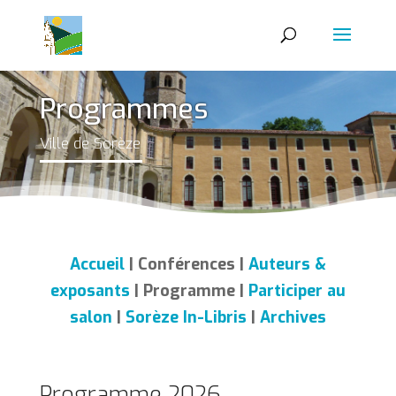
Programmes
Ville de Sorèze
Accueil
| Conférences |
Auteurs &
exposants
| Programme |
Participer au
salon
|
Sorèze In-Libris
|
Archives
Programme 2026