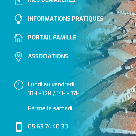
l

INFORMATIONS PRATIQUES

PORTAIL FAMILLE

ASSOCIATIONS
}
Lundi au vendredi
10H - 12H / 14H - 17H
Fermé le samedi

05 63 74 40 30