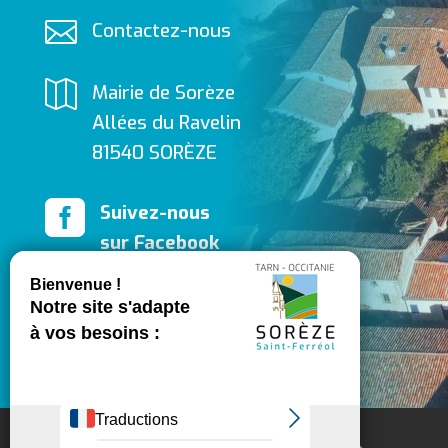

Contactez-nous

Mairie de Sorèze
Allées du Ravelin
81540 SORÈZE

Suivez-nous
sur Facebook
​
Contactez-nous