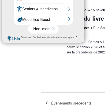
14 novembre
⇒
15 nove
SAM
14
Salon du livre
Cité de Soreze
1 Rue Sai
France
Thème 2026 : Contes & L
nouvelle édition 2026 et 
sur la précédente de 2025 
Évènements
précédents