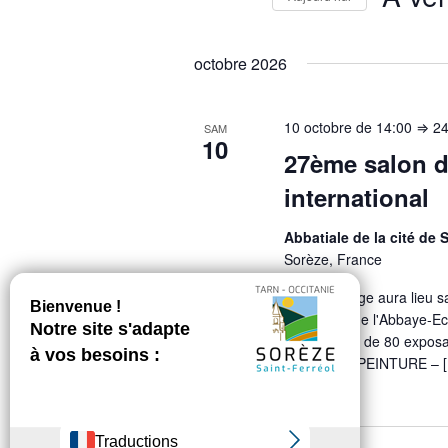
Sélecti
une
octobre 2026
date.
10 octobre de 14:00
⇒
24
SAM
10
27ème salon 
international
Abbatiale de la cité de
Sorèze, France
Le Vernissage aura lieu 
l'Abbatiale de l'Abbaye-E
expose plus de 80 exposan
de France. PEINTURE – 
novembre 2026