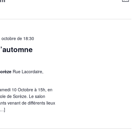
de
Liste
par
vu
onnez
cons
Év
 octobre de 18:30
d’automne
 Sorèze
Rue Lacordaire,
samedi 10 Octobre à 15h, en
cole de Sorèze. Le salon
ts venant de différents lieux
[…]