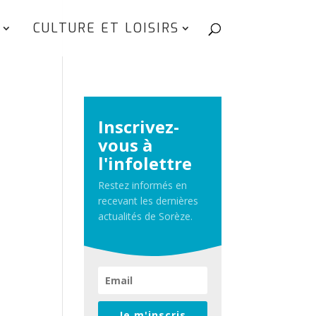
CULTURE ET LOISIRS
Inscrivez-
vous à
l'infolettre
Restez informés en
recevant les dernières
actualités de Sorèze.
gation
igation
Je m'inscris