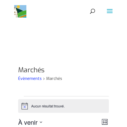
Marchés
Évènements
Marchés
Évènements
Aucun résultat trouvé.
Notice
Navigat
Navigat
À venir
Liste
de