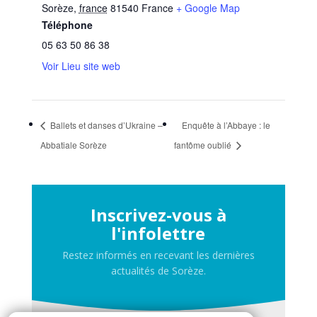
Sorèze
,
france
81540
France
+ Google Map
Téléphone
05 63 50 86 38
Voir Lieu site web
Ballets et danses d’Ukraine –
Enquête à l’Abbaye : le
Abbatiale Sorèze
fantôme oublié
Inscrivez-vous à
l'infolettre
Restez informés en recevant les dernières
actualités de Sorèze.