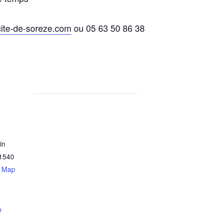
cite-de-soreze.com
ou 05 63 50 86 38
in
1540
e Map
b