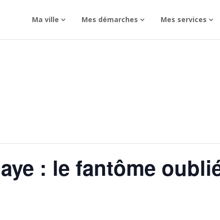
Ma ville
Mes démarches
Mes services
aye : le fantôme oubli