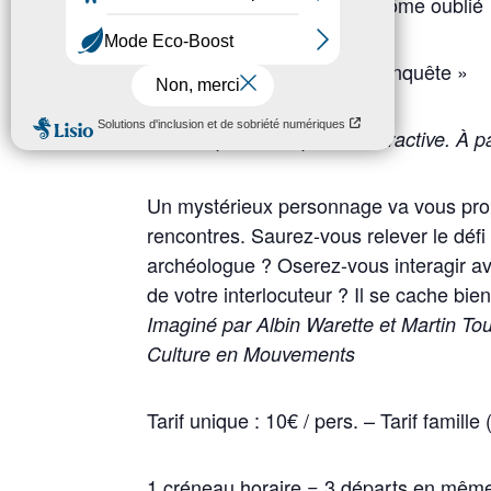
Enquête à l’Abbaye : le fantôme oublié
« Drôle d’endroit pour une enquête »
Une enquête ludique et interactive. À pa
Un mystérieux personnage va vous prop
rencontres. Saurez-vous relever le défi 
archéologue ? Oserez-vous interagir av
de votre interlocuteur ? Il se cache b
Imaginé par Albin Warette et Martin Tou
Culture en Mouvements
Tarif unique : 10€ / pers. – Tarif famill
1 créneau horaire = 3 départs en mêm