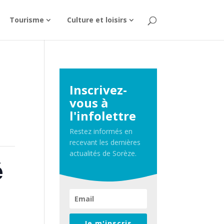
Tourisme
Culture et loisirs
Inscrivez-
vous à
l'infolettre
Restez informés en
recevant les dernières
actualités de Sorèze.
é
Je m'inscris