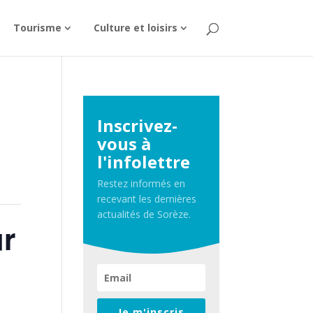
Tourisme
Culture et loisirs
Inscrivez-
vous à
l'infolettre
Restez informés en
recevant les dernières
actualités de Sorèze.
ur
Je m'inscris