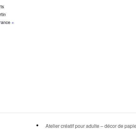
rts
tin
rance
+
Atelier créatif pour adulte – décor de papi