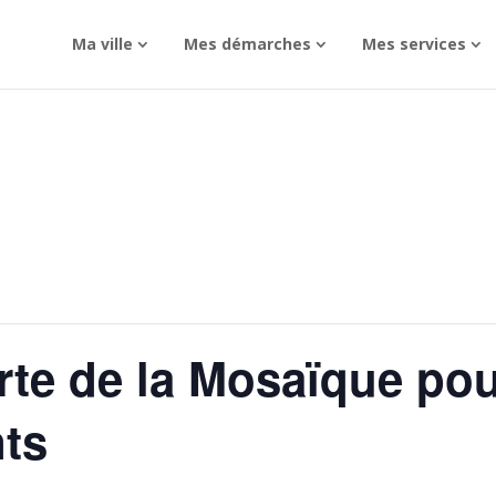
Ma ville
Mes démarches
Mes services
rte de la Mosaïque po
nts