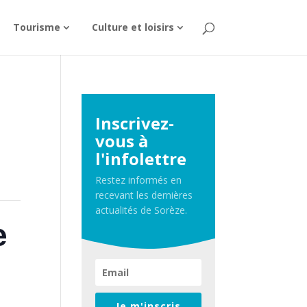
Tourisme
Culture et loisirs
Inscrivez-
vous à
l'infolettre
Restez informés en
recevant les dernières
actualités de Sorèze.
e
Je m'inscris