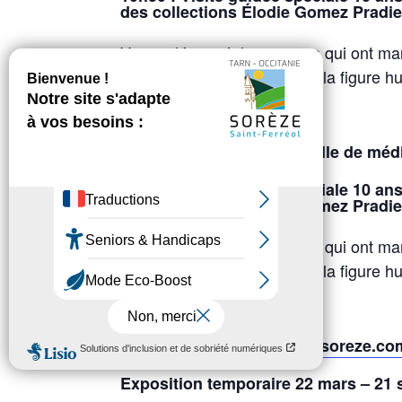
des collections Élodie Gomez Pradie
Venez découvrir les œuvres qui ont ma
temporaire « Dom Robert & la figure hu
Dom Robert. [Tarif : 11€]
15h00 :
Atelier croquis [salle de médi
14h15 :
Visite guidée spéciale 10 an
des collections Élodie Gomez Pradie
Venez découvrir les œuvres qui ont ma
temporaire « Dom Robert & la figure hu
Dom Robert. [Tarif : 11€]
tarif, information :
cite-de-soreze.co
Exposition temporaire 22 mars – 21 