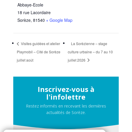
Abbaye-Ecole
18 rue Lacordaire
Sorèze
,
81540
+ Google Map
Visites guidées et atelier
La Sorèzienne – stage
Playmobil – Cité de Sorèze
culture urbaine – du 7 au 10
juillet août
juillet 2026
Inscrivez-vous à
l'infolettre
Restez informés en recevant les dernières
actualités de Sorèze.