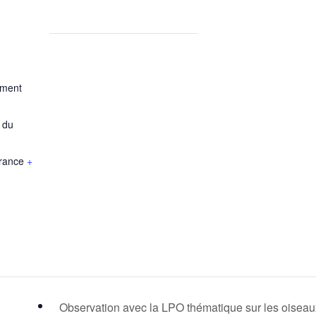
ement
 du
rance
+
Observation avec la LPO thématique sur les oisea