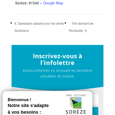
Sorèze
,
81540
+ Google Map
Spectacle cabaret pour les ainés
Thé dansant de
Soréziens
Pentecôte
Inscrivez-vous à
l'infolettre
Restez informés en recevant les dernières
actualités de Sorèze.
Je m'inscris