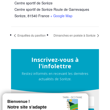
Centre sportif de Sorèze
Centre sportif de Sorèze Route de Garrevaques
Sorèze
,
81540
France
+ Google Map
Enquêtes du pavillon
Dimanches en poésie à Sorèze
Inscrivez-vous à
l'infolettre
Restez informés en recevant les dernières
actualités de Sorèze.