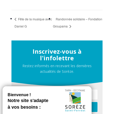
Fête de la musique avec
Randonnée solidaire – Fondation
Daniel G
Groupama
Inscrivez-vous à
l'infolettre
Restez informés en recevant les dernières
actualités de Sorèze.
Je m'inscris