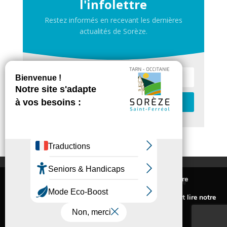
l'infolettre
Restez informés en recevant les dernières
actualités de Sorèze.
Je m'inscris
Contactez-nous
Nous utilisons des cookies pour vous offrir la meilleure
Inscrivez-vous à la newsletter de Sorèze
expérience sur notre site.
Mentions légales
Pour connaitre les cookies utilisés ou les désactiver et lire notre
Politique de confidentialité
politique de confidentialité,
cliquez-ici
.
Accessibilité
Accepter
Rejeter