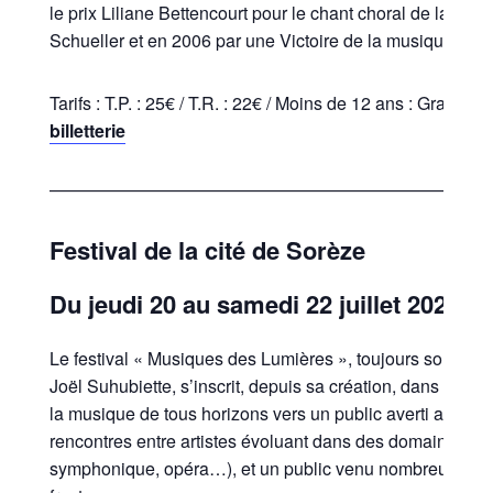
le prix Liliane Bettencourt pour le chant choral de la Fon
Schueller et en 2006 par une Victoire de la musique clas
Tarifs : T.P. : 25€ / T.R. : 22€ / Moins de 12 ans : Gratuit |
i
billetterie
—————————————————————————
Festival de la cité de Sorèze
Du jeudi 20 au samedi 22 juillet 2023
Le festival « Musiques des Lumières », toujours sous la di
Joël Suhubiette, s’inscrit, depuis sa création, dans une 
la musique de tous horizons vers un public averti aussi 
rencontres entre artistes évoluant dans des domaines dif
symphonique, opéra…), et un public venu nombreux, as