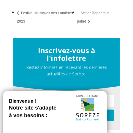
Festival Musiques des Lumières
Atelier Répar’tout –
2023
juillet
Inscrivez-vous à
l'infolettre
Restez informés en recevant les dernières
actualités de Sorèze.
Je m'inscris