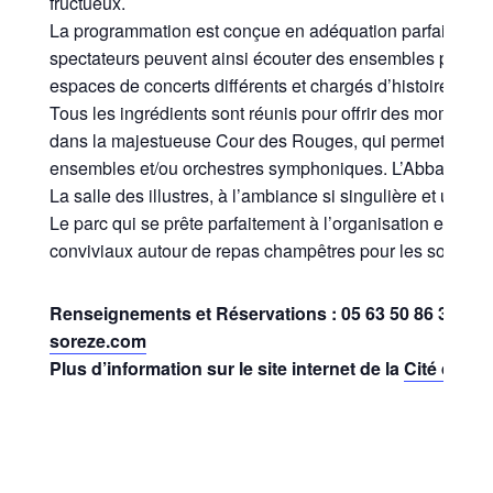
fructueux.
La programmation est conçue en adéquation parfaite avec 
spectateurs peuvent ainsi écouter des ensembles prestig
espaces de concerts différents et chargés d’histoire.
Tous les ingrédients sont réunis pour offrir des moment
dans la majestueuse Cour des Rouges, qui permet d’accue
ensembles et/ou orchestres symphoniques. L’Abbatiale, à 
La salle des illustres, à l’ambiance si singulière et unique
Le parc qui se prête parfaitement à l’organisation et la
conviviaux autour de repas champêtres pour les soirée
Renseignements et Réservations : 05 63 50 86 38 /
co
soreze.com
Plus d’information sur le site internet de la
Cité de So