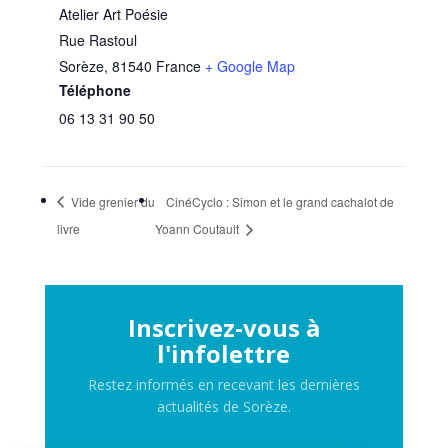
Atelier Art Poésie
Rue Rastoul
Sorèze
,
81540
France
+ Google Map
Téléphone
06 13 31 90 50
Vide grenier du
CinéCyclo : Simon et le grand cachalot de
livre
Yoann Coutault
Inscrivez-vous à
l'infolettre
Restez informés en recevant les dernières
actualités de Sorèze.