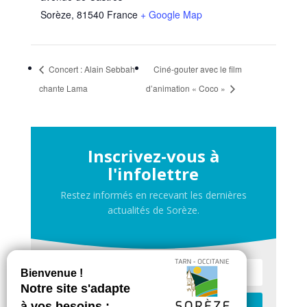
Sorèze
,
81540
France
+ Google Map
Concert : Alain Sebbah
Ciné-gouter avec le film
chante Lama
d’animation « Coco »
Inscrivez-vous à
l'infolettre
Restez informés en recevant les dernières
actualités de Sorèze.
Je m'inscris