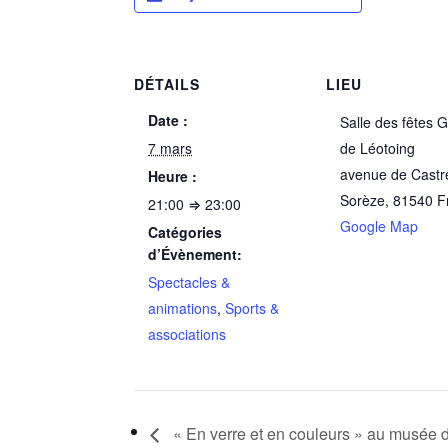
DÉTAILS
LIEU
Date :
Salle des fêtes 
7 mars
de Léotoing
avenue de Castr
Heure :
Sorèze
,
81540
F
21:00 ⇒ 23:00
Google Map
Catégories
d’Évènement:
Spectacles &
animations
,
Sports &
associations
« En verre et en couleurs » au musée 