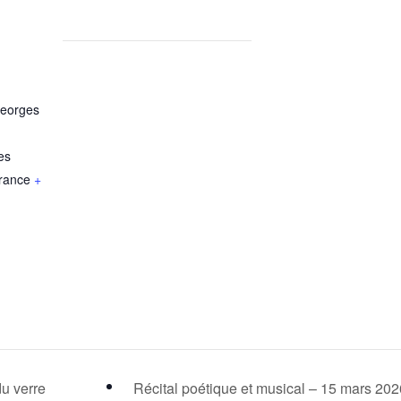
Georges
es
rance
+
du verre
Récital poétique et musical – 15 mars 20