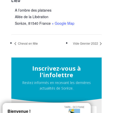
LIEU
A l’ombre des platanes
Allée de la Libération
Sorèze
,
81540
France
+ Google Map
Cheval en fête
Vide Grenier 2022
Inscrivez-vous à
l'infolettre
Restez informés en recevant les dernières
actualités de Sorèze.