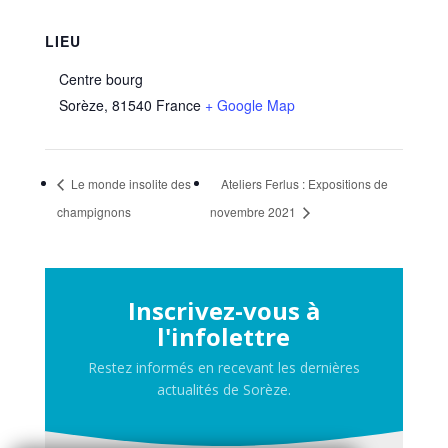
LIEU
Centre bourg
Sorèze
,
81540
France
+ Google Map
Le monde insolite des
Ateliers Ferlus : Expositions de
champignons
novembre 2021
Inscrivez-vous à
l'infolettre
Restez informés en recevant les dernières
actualités de Sorèze.