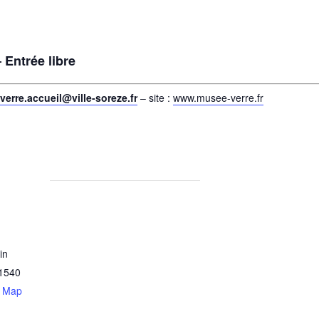
 Entrée libre
erre.accueil@ville-soreze.fr
– site :
www.musee-verre.fr
in
1540
e Map