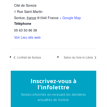
Cité de Soreze
1 Rue Saint-Martin
Sorèze
,
france
81540
France
+ Google Map
Téléphone
05 63 50 86 38
Voir Lieu site web
L’oritrail de Sorèze
Salon du livre In-Libris
Inscrivez-vous à
l'infolettre
Restez informés en recevant les dernières
actualités de Sorèze.