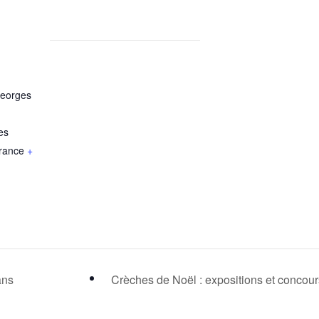
Georges
es
rance
+
ans
Crèches de Noël : expositions et concou