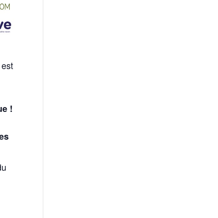
 est
ue !
ges
du