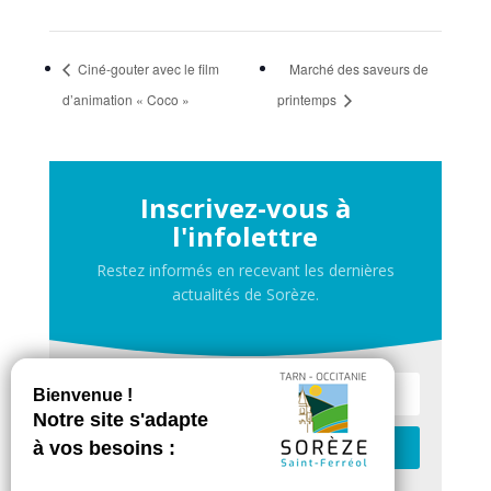
Ciné-gouter avec le film
Marché des saveurs de
d’animation « Coco »
printemps
Inscrivez-vous à
l'infolettre
Restez informés en recevant les dernières
actualités de Sorèze.
Je m'inscris