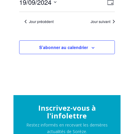
Navigat
Navigat
septembre
19/09/2024
Jour
de
par
2024
Sélectionnez
vues
consult
Évènem
une
Jour précédent
Jour suivant
date.
S’abonner au calendrier
Inscrivez-vous à
l'infolettre
Restez informés en recevant les dernières
actualités de Sorèze.