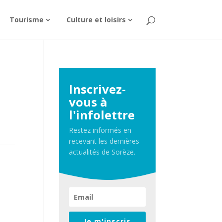
Tourisme
Culture et loisirs
Inscrivez-
vous à
l'infolettre
Restez informés en
recevant les dernières
actualités de Sorèze.
»
Je m'inscris