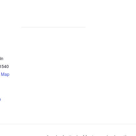
in
1540
e Map
b