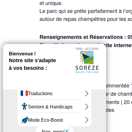
et unique.
Le parc qui se prête parfaitement à l’o
autour de repas champêtres pour les 
Renseignements et Réservations : 05
Plus d’information sur le site interne
Jeudi 21 juillet
[En option :
: Visite commentée “
18h30
: Concert avec le Choeur de chamb
21h
Choeur de chambre Les éléments | 20 
Les Ombres |14 instrumentistes
Direction Joël Suhubiette