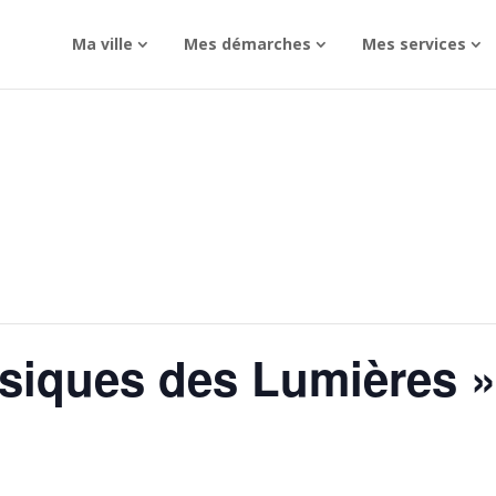
Ma ville
Mes démarches
Mes services
usiques des Lumières 