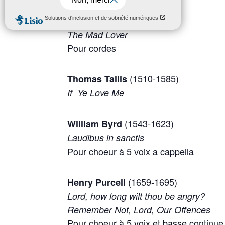
Programme :
(1668-1735)
John Eccles
The Mad Lover
Pour cordes
(1510-1585)
Thomas Tallis
If Ye Love Me
(1543-1623)
William Byrd
Laudibus in sanctis
Pour choeur à 5 voix a cappella
(1659-1695)
Henry Purcell
Lord, how long wilt thou be angry?
Remember Not, Lord, Our Offences
Pour choeur à 5 voix et basse continue