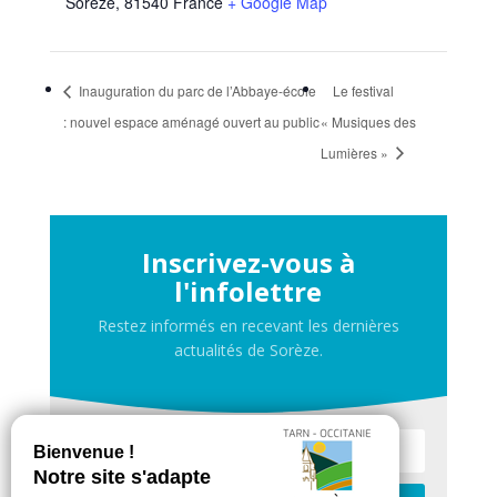
Sorèze
,
81540
France
+ Google Map
Inauguration du parc de l’Abbaye-école
Le festival
: nouvel espace aménagé ouvert au public
« Musiques des
Lumières »
Inscrivez-vous à
l'infolettre
Restez informés en recevant les dernières
actualités de Sorèze.